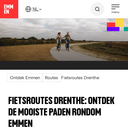
Verder
NL
naar
menu
content
Ontdek Emmen
Routes
Fietsroutes Drenthe
FIETSROUTES DRENTHE:
ONTDEK
DE MOOISTE PADEN RONDOM
EMMEN