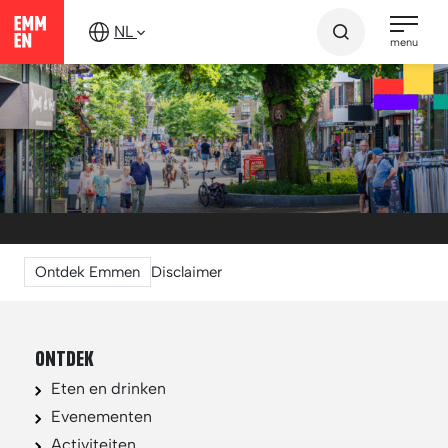
Verder
NL
naar
menu
content
Ontdek Emmen
Disclaimer
ONTDEK
Eten en drinken
Evenementen
Activiteiten