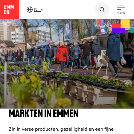
Verder
NL
naar
menu
content
Ontdek Emmen
Winkelen en markten
Markten in Emmen
MARKTEN IN EMMEN
Zin in verse producten, gezelligheid en een fijne