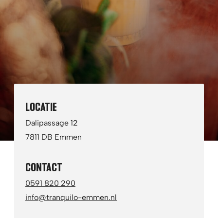
een mini-vakantie. Denk aan tropische muziek,
warme verlichting en een bar waar aandacht
voor smaak en beleving vooropstaat. Perfect
voor een zwoele zomeravond of een gezellige
borrel met vrienden.
LOCATIE
Dalipassage 12
7811 DB Emmen
CONTACT
0591 820 290
info@tranquilo-emmen.nl