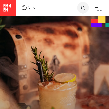
Verder
NL
naar
menu
content
Ontdek Emmen
Eten en drinken
Tranquilo
TRANQUILO
Bij Tranquilo draait alles om relaxte vibes,
verrassende cocktails en een sfeer die voelt als