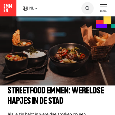
Verder
NL
naar
menu
content
Ontdek Emmen
Eten en drinken
Streetfood Emmen
STREETFOOD EMMEN: WERELDSE
HAPJES IN DE STAD
Als je zin hebt in wereldse smaken op een