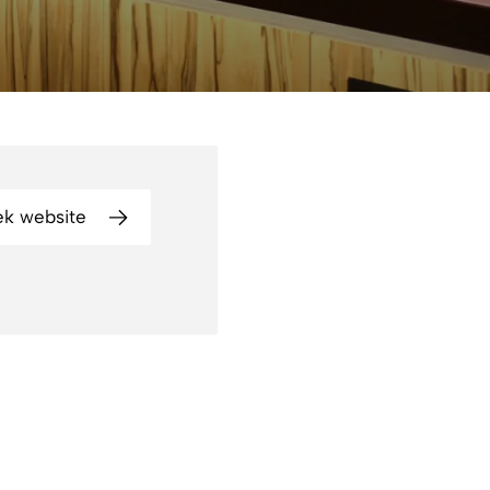
r, wijn en koffie.
nd uit. Geniet
k website