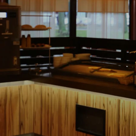
Ontdek Emmen
Eten en drinken
Flami
Bij Flamingo’s Pla
aanbod verse rau
– die dagelijks 
met één van de 
kun je genieten