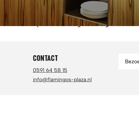
2,5 uur onbeperkt eten inclusief fris, bie
amiliediners, vriendengroepen of een avo
onbeperkt en ongedwongen.
CONTACT
Bezoe
0591 64 58 15
info@flamingos-plaza.nl