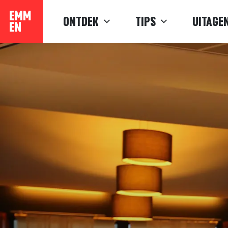
Verder
ONTDEK
TIPS
UITAGE
naar
content