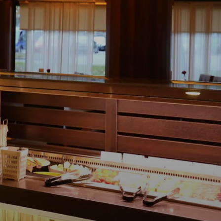
A
: kies uit een rijk
vlees en groenten
 vakkundig bereid
st het wokbuffet
yaki. Het all‑in