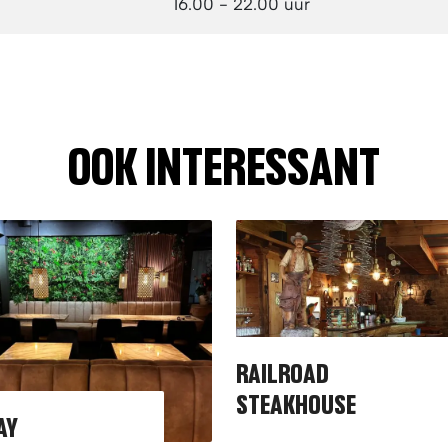
16.00 - 22.00
uur
OOK INTERESSANT
RAILROAD
STEAKHOUSE
AY