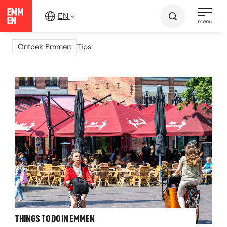
Continue
EN
to
menu
content
Ontdek Emmen
Tips
THINGS TO DO IN EMMEN