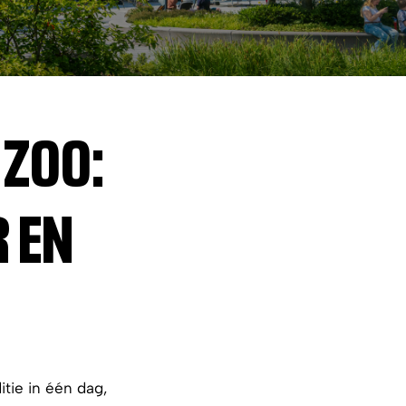
ZOO:
 EN
tie in één dag,