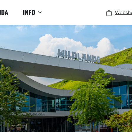
NDA
INFO
Websh