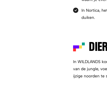
In Nortica, h
duiken.
DIE
In WILDLANDS kom 
van de jungle, voe
ijzige noorden te 