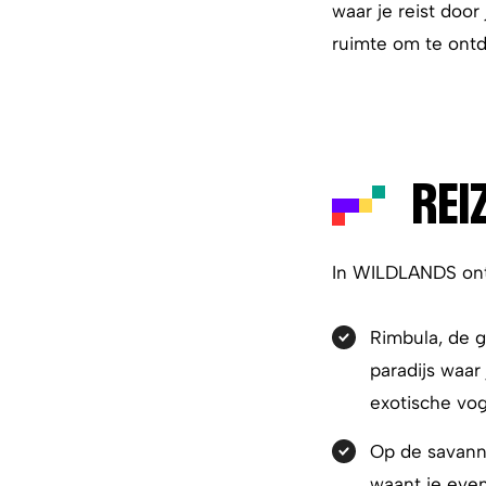
waar je reist door
ruimte om te ont
REI
In WILDLANDS ontd
Rimbula, de g
paradijs waar
exotische vog
Op de savanne
waant je even