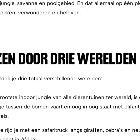
 jungle, savanne en poolgebied. En dat allemaal op één p
dekken, verwonderen en beleven.
ZEN DOOR DRIE WERELDEN
ek je drie totaal verschillende werelden:
rootste indoor jungle van alle dierentuinen ter wereld, is
 je tussen de bomen vaart en oog in oog staat met olifan
els.
 rijd je met een safaritruck langs giraffen, zebra’s en n
 echt in Afrika.