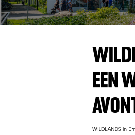
Ontdek Emmen
Activiteiten
WILDLAN
WILD
EEN W
AVON
WILDLANDS in Emme