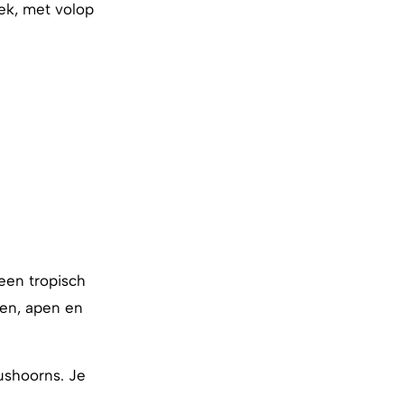
lek, met volop
 een tropisch
ten, apen en
eushoorns. Je